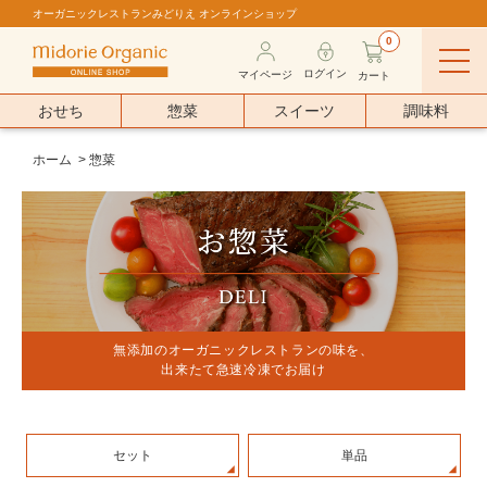
オーガニックレストランみどりえ オンラインショップ
0
ログイン
マイページ
カート
おせち
惣菜
スイーツ
調味料
ホーム
>
惣菜
無添加のオーガニックレストランの味を、
出来たて急速冷凍でお届け
セット
単品