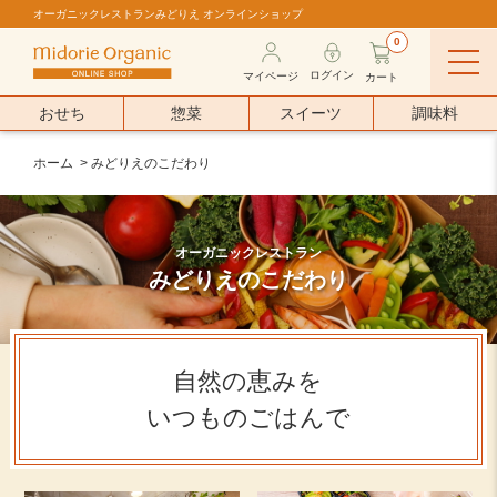
オーガニックレストランみどりえ オンラインショップ
0
ログイン
マイページ
カート
おせち
惣菜
スイーツ
調味料
ホーム
> みどりえのこだわり
オーガニックレストラン
みどりえのこだわり
自然の恵みを
いつものごはんで