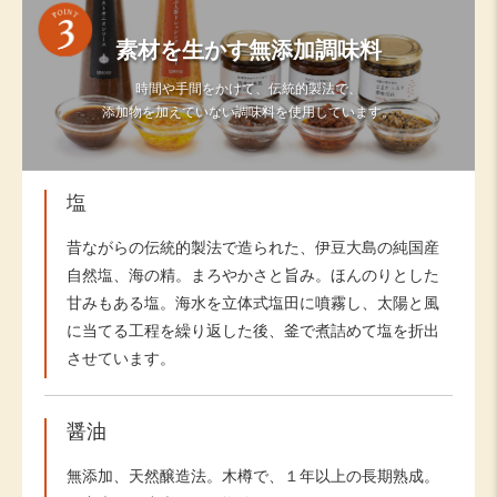
素材を生かす無添加調味料
時間や手間をかけて、伝統的製法で、
添加物を加えていない調味料を使用しています。
塩
昔ながらの伝統的製法で造られた、伊豆大島の純国産
自然塩、海の精。まろやかさと旨み。ほんのりとした
甘みもある塩。海水を立体式塩田に噴霧し、太陽と風
に当てる工程を繰り返した後、釜で煮詰めて塩を折出
させています。
醤油
無添加、天然醸造法。木樽で、１年以上の長期熟成。