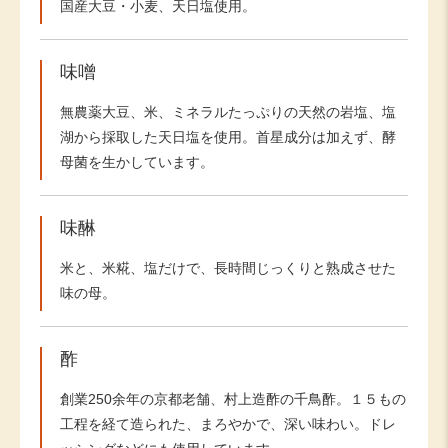
国産大豆・小麦、天日塩使用。
味噌
無農薬大豆、米、ミネラルたっぷりの天然の岩塩、塩
湖から採取した天日塩を使用。首星成分は加えず、酵
母菌を生かしています。
味醂
米と、米糀、塩だけで、長時間じっくりと熟成させた
味の母。
酢
創業250余年の京都老舗、村上造酢の千鳥酢。１５もの
工程を経て造られた、まろやかで、深い味わい。ドレ