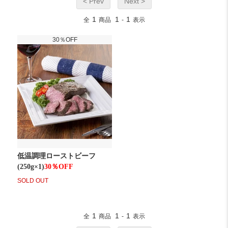
< Prev
Next >
1
1
1
全
商品
-
表示
30％OFF
" class="show item_img" />
低温調理ローストビーフ
(250g×1)
30％OFF
SOLD OUT
1
1
1
全
商品
-
表示