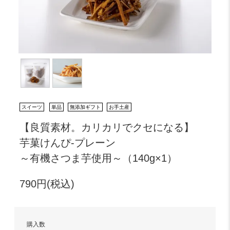
スイーツ
単品
無添加ギフト
お手土産
【良質素材。カリカリでクセになる】
芋菓けんぴ-プレーン
～有機さつま芋使用～（140g×1）
790円(税込)
購入数