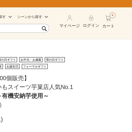
0
探す
シーンから探す
ログイン
マイページ
カート
母の日ギフト
お中元・お歳暮
母の日ギフト
産
お誕生日
フォーマルギフト
500個販売】
もスイーツ芋菓店人気No.1
～有機安納芋使用～
）
)