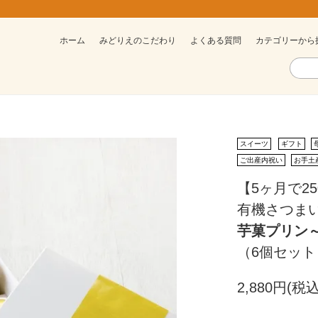
ホーム
みどりえのこだわり
よくある質問
カテゴリーから
スイーツ
ギフト
ご出産内祝い
お手土
【5ヶ月で2
有機さつまい
芋菓プリン
（6個セット
2,880円(税込