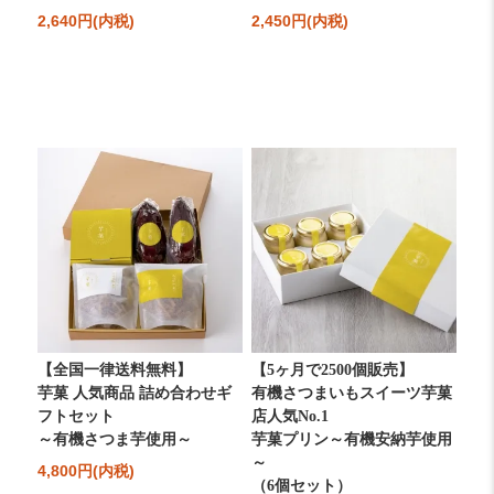
2,640円(内税)
2,450円(内税)
【全国一律送料無料】
【5ヶ月で2500個販売】
芋菓 人気商品 詰め合わせギ
有機さつまいもスイーツ芋菓
フトセット
店人気No.1
～有機さつま芋使用～
芋菓プリン～有機安納芋使用
～
4,800円(内税)
（6個セット）