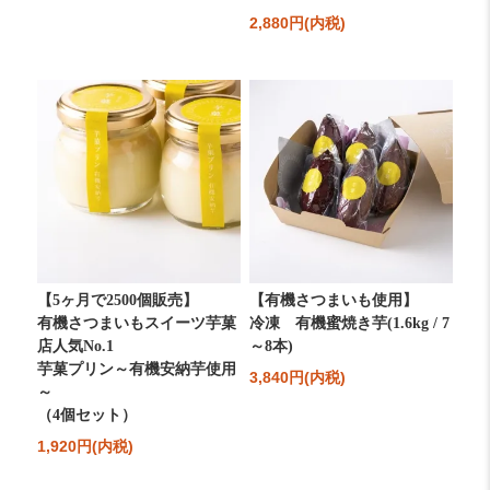
2,880円(内税)
【5ヶ月で2500個販売】
【有機さつまいも使用】
有機さつまいもスイーツ芋菓
冷凍 有機蜜焼き芋(1.6kg / 7
店人気No.1
～8本)
芋菓プリン～有機安納芋使用
3,840円(内税)
～
（4個セット）
1,920円(内税)