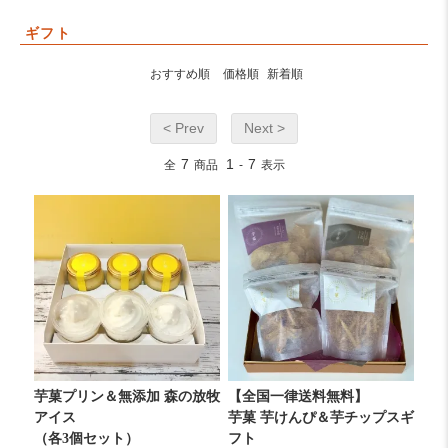
ギフト
おすすめ順
価格順
新着順
< Prev
Next >
7
1
7
全
商品
-
表示
芋菓プリン＆無添加 森の放牧
【全国一律送料無料】
アイス
芋菓 芋けんぴ＆芋チップスギ
（各3個セット）
フト